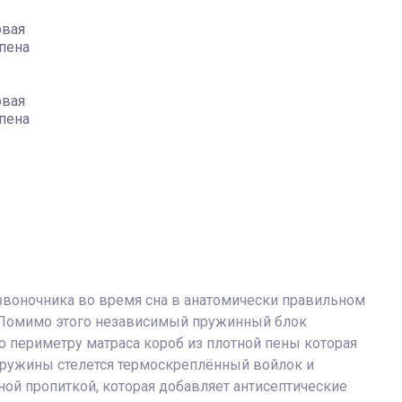
овая
 пена
овая
 пена
звоночника во время сна в анатомически правильном
. Помимо этого независимый пружинный блок
о периметру матраса короб из плотной пены которая
 пружины стелется термоскреплённый войлок и
ной пропиткой, которая добавляет антисептические