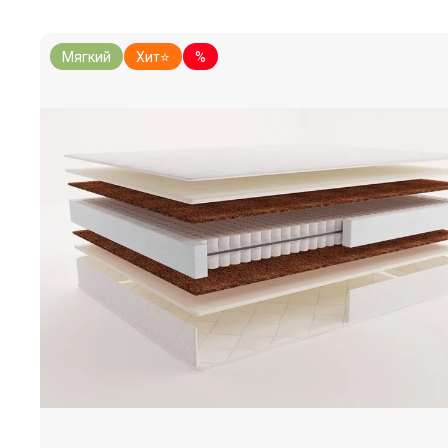
Мягкий
Хит⭐
%