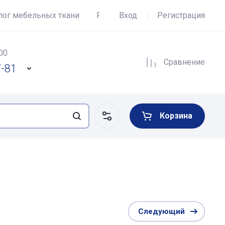
лог мебельных ткани
Регистрация
Вход
Регистрация
Полезно знать
00
Сравнение
7-81
Корзина
Следующий