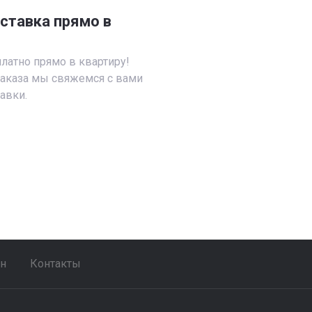
ставка прямо в
латно прямо в квартиру!
аказа мы свяжемся с вами
авки.
ен
Контакты