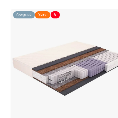
Средний
Хит⭐
%