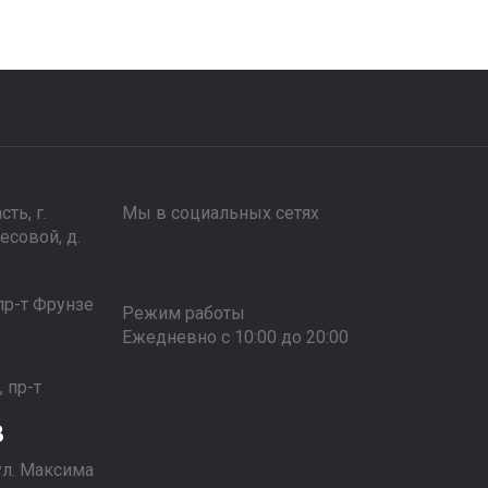
ть, г.
Мы в социальных сетях
есовой, д.
 пр-т Фрунзе
Режим работы
Ежедневно с 10:00 до 20:00
1
, пр-т
3
 ул. Максима