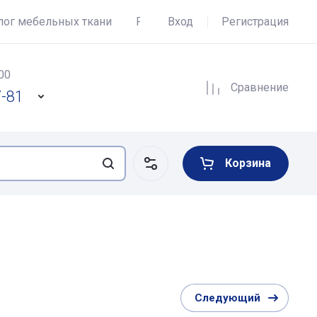
лог мебельных ткани
Регистрация
Вход
Регистрация
Полезно знать
00
Сравнение
7-81
Корзина
Следующий