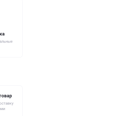
ка
мальные
товар
оставку
ами