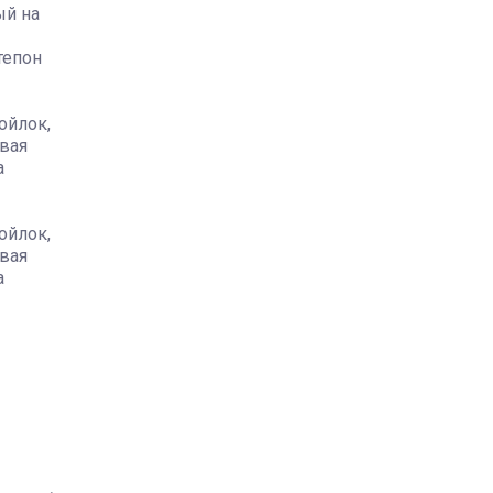
ый на
тепон
ойлок,
вая
а
ойлок,
вая
а