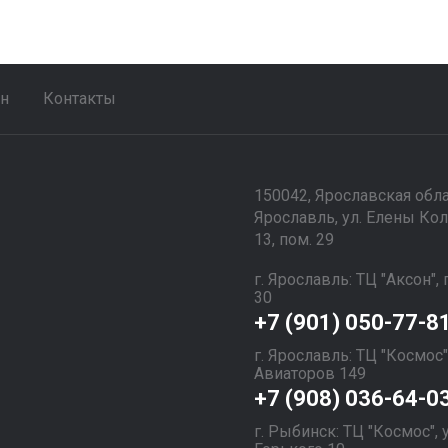
ен
Контакты
150042, Ярославская облас
Ярославль, ул. Елены Кол
13, пом. 29
г. Ярославль: ТЦ "Аксон",
30
+7 (901) 050-77-8
г. Ярославль: ТЦ "Космос"
Авиаторов 149
+7 (908) 036-64-0
г. Рыбинск: ТЦ "Космос",