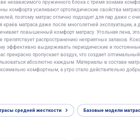
ове независимого пружинного блока с тремя зонами комфо
оны комфорта усиливают ортопедические свойства матраса
ей, поэтому матрас отлично подходит для пар даже с оче
я краёв матраса даже после многолетней эксплуатации, а 
ечивает повышенный комфорт матрасу. Угольная пена, это 
же препятствует распространению неприятных запахов. Кок
 ему эффективно выдерживать периодические и постоянные
ас прекрасно пропускает воздух, что создает оптимальный
льзоваться абсолютно каждым. Материалы в составе матра
аксимально комфортным, а утро стало действительно добр
трасы средней жесткости
Базовые модели матра